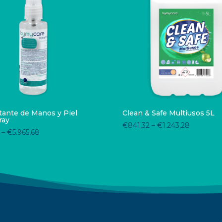
tante de Manos y Piel
Clean & Safe Multiusos 5L
ray
€
841,32
–
€
1.243,28
–
€
5.965,68