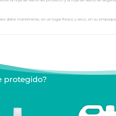
icite la hoja de datos del producto y la hoja de datos de segurid
re debe mantenerse, en un lugar fresco y seco, en su empaque or
e protegido?