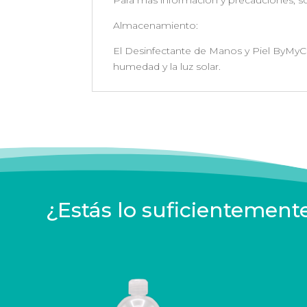
Para más información y precauciones, sol
Almacenamiento:
El Desinfectante de Manos y Piel ByMyCa
humedad y la luz solar.
¿Estás lo suficientement
Productos relacionados