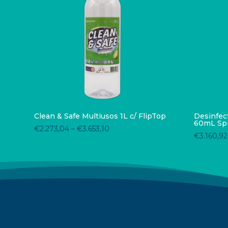
Clean & Safe Multiusos 1L c/ FlipTop
Desinfec
60mL Sp
€
2.273,04
–
€
3.653,10
€
3.160,92