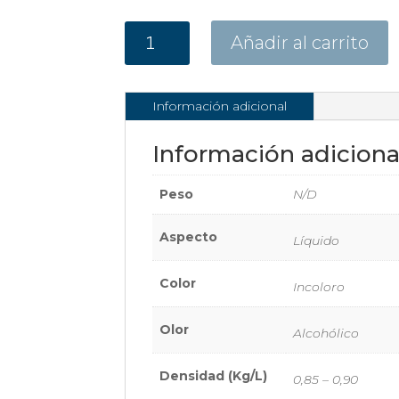
Desinfectante
Añadir al carrito
de
Manos
y
Información adicional
Piel
100mL
Información adiciona
Fliptop
cantidad
Peso
N/D
Aspecto
Líquido
Color
Incoloro
Olor
Alcohólico
Densidad (Kg/L)
0,85 – 0,90