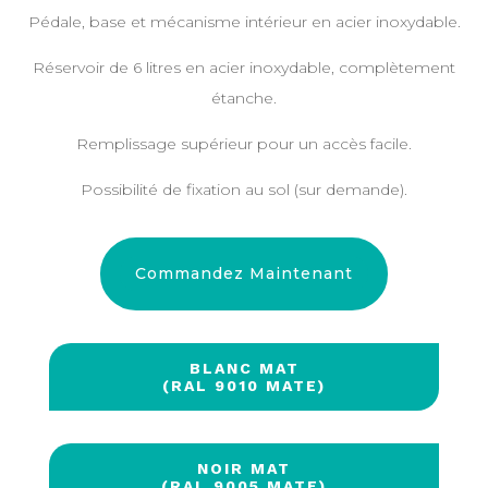
Pédale, base et mécanisme intérieur en acier inoxydable.
Réservoir de 6 litres en acier inoxydable, complètement
étanche.
Remplissage supérieur pour un accès facile.
Possibilité de fixation au sol (sur demande).
Commandez Maintenant
BLANC MAT
(RAL 9010 MATE)
NOIR MAT
(RAL 9005 MATE)