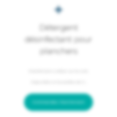
Détergent
désinfectant pour
planchers
Désinfectant à utiliser sur les sols.
Disponible en bouteilles de 1L.
Commandez Maintenant