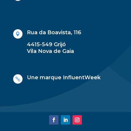
Rua da Boavista, 116

4415-549 Grijó
Vila Nova de Gaia
Une marque
InfluentWeek
