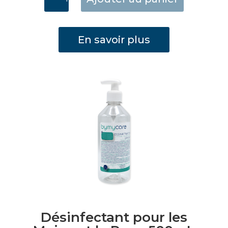
de
Désinfectant
pour
En savoir plus
les
Mains
et
la
Peau
1L
Fliptop
Désinfectant pour les