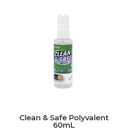
avec
Pistolet
Clean & Safe Polyvalent
60mL