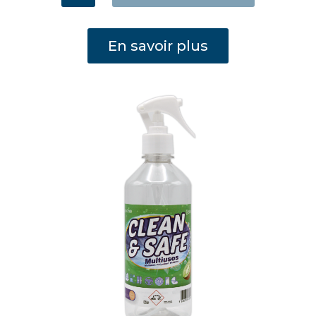
Clean
&
En savoir plus
Safe
Polyvalent
1L
avec
FlipTop