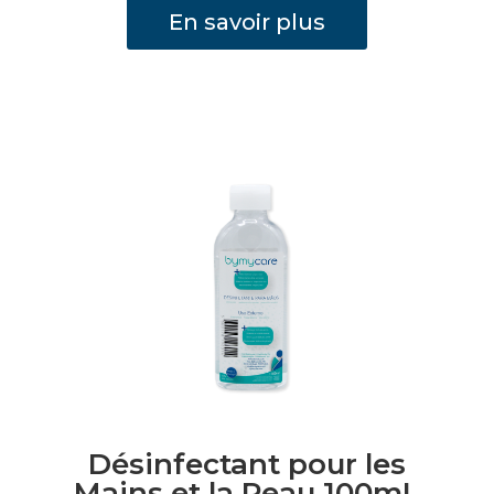
En savoir plus
les
Mains
et
la
Peau
500mL
Fliptop
Désinfectant pour les
Mains et la Peau 100mL