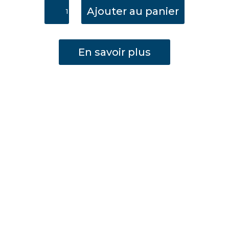
quantité
Ajouter au panier
de
Distributeur
de
En savoir plus
désinfectant
avec
pédale