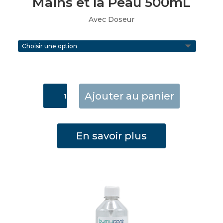
Mains et la Peau 500mL
Avec Doseur
quantité
Ajouter au panier
de
Désinfectant
pour
En savoir plus
les
Mains
et
la
Peau
500mL
doseur