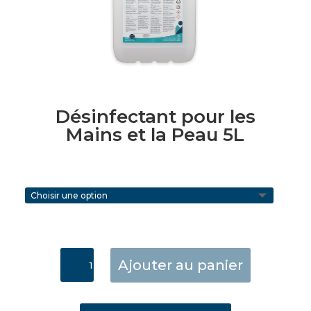
Désinfectant pour les
Mains et la Peau 5L
quantité
Ajouter au panier
de
Désinfectant
pour