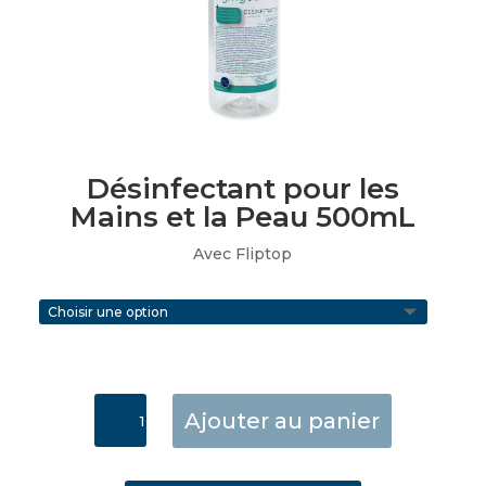
Désinfectant pour les
Mains et la Peau 500mL
Avec Fliptop
quantité
Ajouter au panier
de
Désinfectant
pour