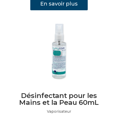
En savoir plus
les
Mains
et
la
Peau
5L
Désinfectant pour les
Mains et la Peau 60mL
Vaporisateur