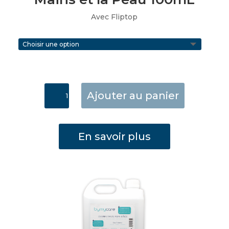
Avec Fliptop
quantité
Ajouter au panier
de
Désinfectant
pour
En savoir plus
les
Mains
et
la
Peau
100mL
Fliptop