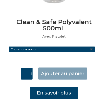
Clean & Safe Polyvalent
500mL
Avec Pistolet
quantité
Ajouter au panier
de
Clean
&
En savoir plus
Safe
Polyvalent
500ml