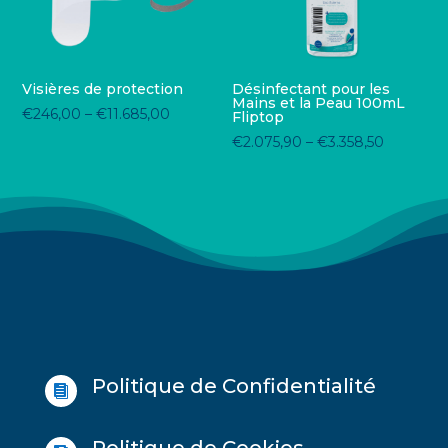
Visières de protection
Désinfectant pour les
Mains et la Peau 100mL
€
246,00
–
€
11.685,00
Fliptop
€
2.075,90
–
€
3.358,50
Politique de Confidentialité

Politique de Cookies