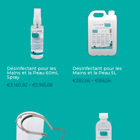
Désinfectant pour les
Désinfectant pour les
Mains et la Peau 60mL
Mains et la Peau 5L
Spray
€
382,66
–
€
656,56
€
3.160,92
–
€
5.965,68