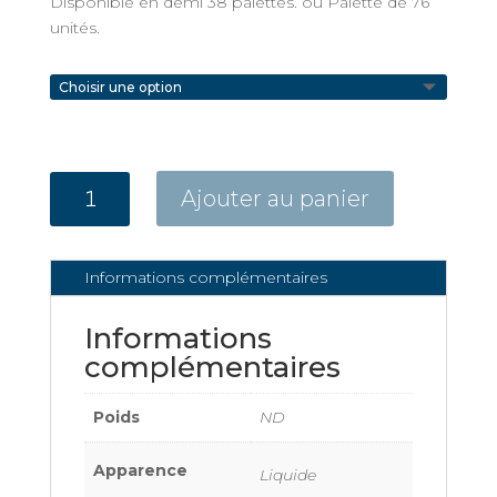
Disponible en demi 38 palettes. ou Palette de 76
unités.
quantité
Ajouter au panier
de
Clean
&
Informations complémentaires
Safe
Polyvalent
Informations
5L
complémentaires
Poids
ND
Apparence
Liquide