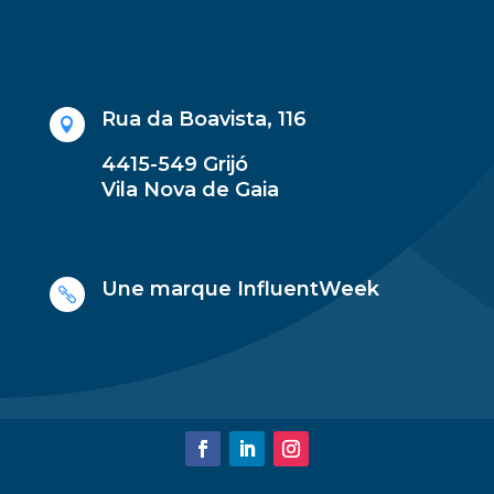
Rua da Boavista, 116

4415-549 Grijó
Vila Nova de Gaia
Une marque
InfluentWeek
