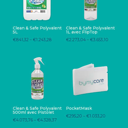
Clean & Safe Polyvalent
Clean & Safe Polyvalent
5L
1L avec FlipTop
€
841,32
–
€
1.243,28
€
2.273,04
–
€
3.653,10
Clean & Safe Polyvalent
PocketMask
500ml avec Pistolet
€
295,20
–
€
1.033,20
€
4.073,76
–
€
4.328,37